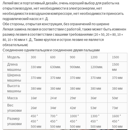
Легкий вес и портативный дизайн, очень хороший выбор для работы на
открытом воздухе, нет необходимости в электроэнергии, нет
необходимости в воздушном компрессоре, нет необходимости приносить
гидравлический насос и т. Д.
Обе стороны, открытая конструкция, без ограничений по ширине
Легкая замена лезвия в соответствии с работой, также может быть изменен
размер лезвия в соответствии с вашими требованиями (20 × 50, 20 × 80, 10 ×
80, 10 × 90 мм и т. Д., Также круглое и острое лезвие не является
обязательным)
Соединение одним пальцем и соединение двумя пальцами
Модель
300
600
900
1200
1500
Длина
1500
330 мм
630мм.
900мм.
1200мм.
машины
мм
Ширина
370 мм
370 мм
370 мм
370 мм
370 мм
машины
Высота
380 мм
380 мм
380 мм
380 мм
380 мм
машины
Масса
16кг
24 кг
29кг
36кг
50кг
Вес
26кг
34кг
42кг
53кг
73кг
упаковки
450 *
700 *
1000 *
1300 *
1600 *
Размер
450 *
450 *
450 *
450 *
450 *
упаковки
500 мм
500 мм
500 мм
500 мм
500 мм