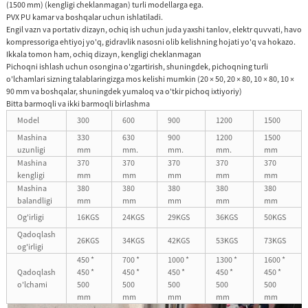
(1500 mm) (kengligi cheklanmagan) turli modellarga ega.
PVX PU kamar va boshqalar uchun ishlatiladi.
Engil vazn va portativ dizayn, ochiq ish uchun juda yaxshi tanlov, elektr quvvati, havo
kompressoriga ehtiyoj yo'q, gidravlik nasosni olib kelishning hojati yo'q va hokazo.
Ikkala tomon ham, ochiq dizayn, kengligi cheklanmagan
Pichoqni ishlash uchun osongina o'zgartirish, shuningdek, pichoqning turli
o'lchamlari sizning talablaringizga mos kelishi mumkin (20 × 50, 20 × 80, 10 × 80, 10 ×
90 mm va boshqalar, shuningdek yumaloq va o'tkir pichoq ixtiyoriy)
Bitta barmoqli va ikki barmoqli birlashma
Model
300
600
900
1200
1500
Mashina
330
630
900
1200
1500
uzunligi
mm
mm.
mm.
mm.
mm
Mashina
370
370
370
370
370
kengligi
mm
mm
mm
mm
mm
Mashina
380
380
380
380
380
balandligi
mm
mm
mm
mm
mm
Og'irligi
16KGS
24KGS
29KGS
36KGS
50KGS
Qadoqlash
26KGS
34KGS
42KGS
53KGS
73KGS
og'irligi
450 *
700 *
1000 *
1300 *
1600 *
Qadoqlash
450 *
450 *
450 *
450 *
450 *
o'lchami
500
500
500
500
500
mm
mm
mm
mm
mm