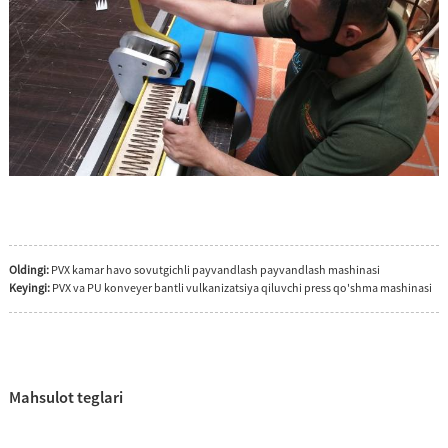
Oldingi:
PVX kamar havo sovutgichli payvandlash payvandlash mashinasi
Keyingi:
PVX va PU konveyer bantli vulkanizatsiya qiluvchi press qo'shma mashinasi
Mahsulot teglari