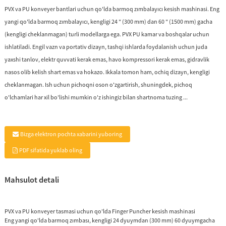
PVX va PU konveyer bantlari uchun qo'lda barmoq zımbalayıcı kesish mashinasi. Eng
yangi qo'lda barmoq zımbalayıcı, kengligi 24 ″ (300 mm) dan 60 ″ (1500 mm) gacha
(kengligi cheklanmagan) turli modellarga ega. PVX PU kamar va boshqalar uchun
ishlatiladi. Engil vazn va portativ dizayn, tashqi ishlarda foydalanish uchun juda
yaxshi tanlov, elektr quvvati kerak emas, havo kompressori kerak emas, gidravlik
nasos olib kelish shart emas va hokazo. Ikkala tomon ham, ochiq dizayn, kengligi
cheklanmagan. Ish uchun pichoqni oson o'zgartirish, shuningdek, pichoq
o'lchamlari har xil bo'lishi mumkin o'z ishingiz bilan shartnoma tuzing ...
Bizga elektron pochta xabarini yuboring
PDF sifatida yuklab oling
Mahsulot detali
PVX va PU konveyer tasmasi uchun qo'lda Finger Puncher kesish mashinasi
Eng yangi qo'lda barmoq zımbası, kengligi 24 dyuymdan (300 mm) 60 dyuymgacha