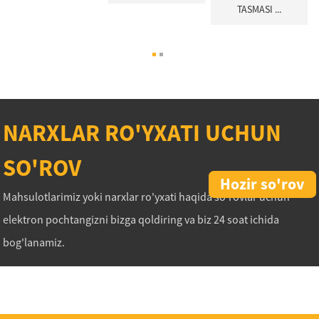
TASMASI ...
NARXLAR RO'YXATI UCHUN
SO'ROV
Hozir so'rov
Mahsulotlarimiz yoki narxlar ro'yxati haqida so'rovlar uchun
elektron pochtangizni bizga qoldiring va biz 24 soat ichida
bog'lanamiz.