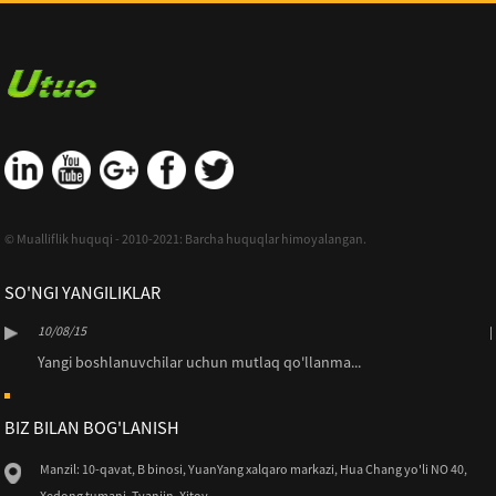
© Mualliflik huquqi - 2010-2021: Barcha huquqlar himoyalangan.
SO'NGI YANGILIKLAR
10/08/15
Yangi boshlanuvchilar uchun mutlaq qo'llanma...
BIZ BILAN BOG'LANISH
Manzil: 10-qavat, B binosi, YuanYang xalqaro markazi, Hua Chang yo'li NO 40,
Xedong tumani, Tyanjin, Xitoy.