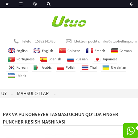
Telefon: 15822141485
Elektron pochta:
info@utuobelting.com
English
English
Chinese
French
German
Portuguese
Spanish
Russian
Japanese
Korean
Arabic
Polish
Thai
Ukrainian
Uzbek
UY
MAHSULOTLAR
PVX VA PU KONVEYER TASMASI UCHUN QO'LDA FINGER
PUNCHER KESISH MASHINASI
