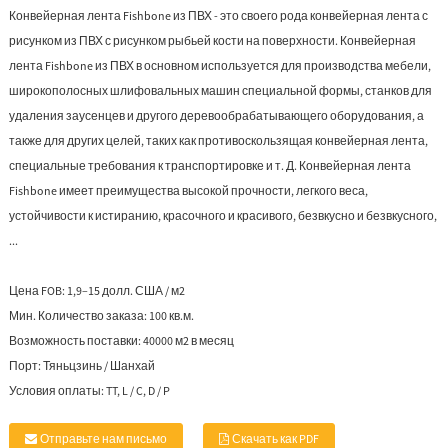
Конвейерная лента Fishbone из ПВХ - это своего рода конвейерная лента с
рисунком из ПВХ с рисунком рыбьей кости на поверхности. Конвейерная
лента Fishbone из ПВХ в основном используется для производства мебели,
широкополосных шлифовальных машин специальной формы, станков для
удаления заусенцев и другого деревообрабатывающего оборудования, а
также для других целей, таких как противоскользящая конвейерная лента,
специальные требования к транспортировке и т. Д. Конвейерная лента
Fishbone имеет преимущества высокой прочности, легкого веса,
устойчивости к истиранию, красочного и красивого, безвкусно и безвкусного,
...
Цена FOB:
1,9–15 долл. США / м2
Мин. Количество заказа:
100 кв.м.
Возможность поставки:
40000 м2 в месяц
Порт:
Тяньцзинь / Шанхай
Условия оплаты:
TT, L / C, D / P
Отправьте нам письмо
Скачать как PDF