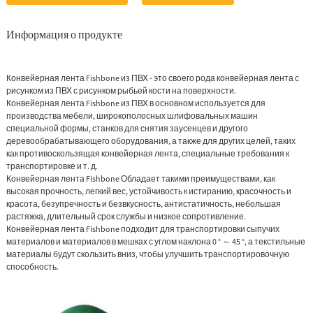
Информация о продукте
Конвейерная лента Fishbone из ПВХ - это своего рода конвейерная лента с
рисунком из ПВХ с рисунком рыбьей кости на поверхности.
Конвейерная лента Fishbone из ПВХ
в основном используется для
производства мебели, широкополосных шлифовальных машин
специальной формы, станков для снятия заусенцев и другого
деревообрабатывающего оборудования, а также для других целей, таких
как противоскользящая конвейерная лента, специальные требования к
транспортировке и т. д.
Конвейерная лента Fishbone
Обладает такими преимуществами, как
высокая прочность, легкий вес, устойчивость к истиранию, красочность и
красота, безупречность и безвкусность, антистатичность, небольшая
растяжка, длительный срок службы и низкое сопротивление.
Конвейерная лента Fishbone подходит для транспортировки сыпучих
материалов и материалов в мешках с углом наклона 0 ° ～ 45 °, а текстильные
материалы будут скользить вниз, чтобы улучшить транспортировочную
способность.