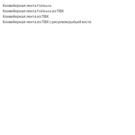
Конвейерная лента Fishbone
Конвейерная лента Fishbone из ПВХ
Конвейерная лента из ПВХ
Конвейерная лента из ПВХ с рисунком рыбьей кости