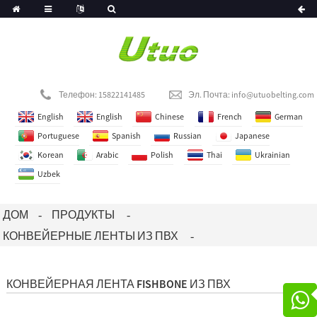
Телефон: 15822141485
Эл. Почта:
info@utuobelting.com
English
English
Chinese
French
German
Portuguese
Spanish
Russian
Japanese
Korean
Arabic
Polish
Thai
Ukrainian
Uzbek
ДОМ
ПРОДУКТЫ
КОНВЕЙЕРНЫЕ ЛЕНТЫ ИЗ ПВХ
КОНВЕЙЕРНАЯ ЛЕНТА FISHBONE ИЗ ПВХ
