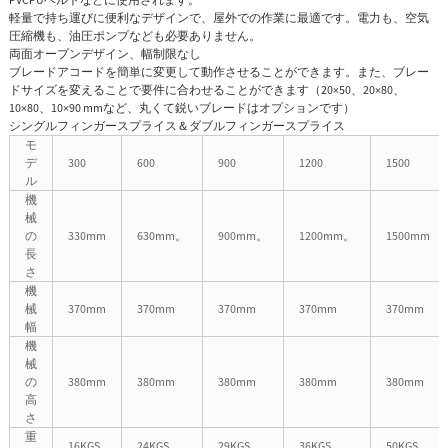
軽量で持ち運びに便利なデザインで、屋外での作業に最適です。電力も、空気
圧縮機も、油圧ポンプなども必要ありません。
両面オープンデザイン、幅制限なし
ブレードアコードを簡単に変更して動作させることができます。また、ブレー
ドサイズを変えることで要件に合わせることができます（20×50、20×80、
10×80、10×90 mmなど、丸くて鋭いブレードはオプションです）
シングルフィンガースプライス＆ダブルフィンガースプライス
モ
デ
300
600
900
1200
1500
ル
機
械
の
330mm
630mm。
900mm。
1200mm。
1500mm
長
さ
機
械
370mm
370mm
370mm
370mm
370mm
幅
機
械
の
380mm
380mm
380mm
380mm
380mm
高
さ
重
16KGS
24KGS
29KGS
36KGS
50KGS