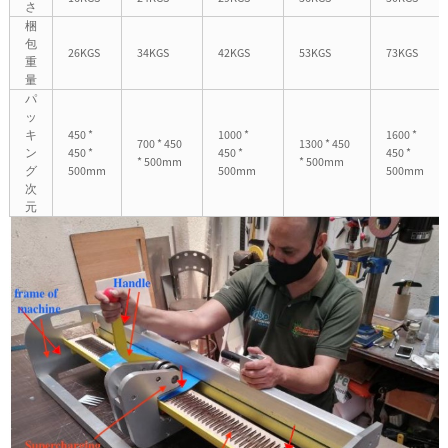
さ
梱
包
26KGS
34KGS
42KGS
53KGS
73KGS
重
量
パ
ッ
キ
450 *
1000 *
1600 *
700 * 450
1300 * 450
ン
450 *
450 *
450 *
* 500mm
* 500mm
グ
500mm
500mm
500mm
次
元