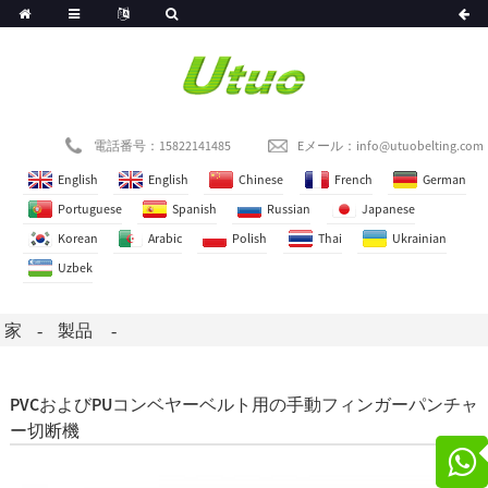
電話番号：15822141485
Eメール：
info@utuobelting.com
English
English
Chinese
French
German
Portuguese
Spanish
Russian
Japanese
Korean
Arabic
Polish
Thai
Ukrainian
Uzbek
家
製品
PVCおよびPUコンベヤーベルト用の手動フィンガーパンチャ
ー切断機
