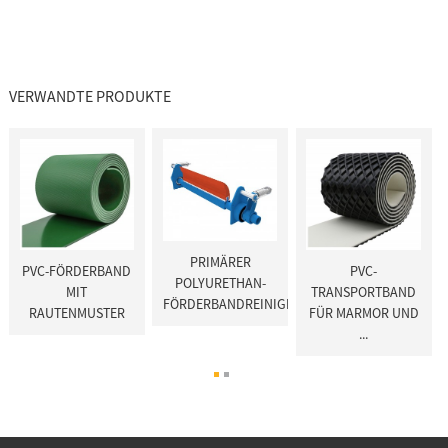
VERWANDTE PRODUKTE
PRIMÄRER
PVC-FÖRDERBAND
PVC-
POLYURETHAN-
MIT
TRANSPORTBAND
FÖRDERBANDREINIGER
RAUTENMUSTER
FÜR MARMOR UND
ER
...