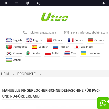
Telefon: 15822141485
E-Mail:
info@utuobelting.com
English
English
Chinese
French
German
Portuguese
Spanish
Russian
Japanese
Korean
Arabic
Polish
Thai
Ukrainian
Uzbek
HEIM
PRODUKTE
MANUELLE FINGERLOCHER-SCHNEIDEMASCHINE FÜR PVC-
UND PU-FÖRDERBAND
