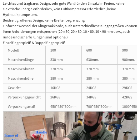
Leichtes und tragbares Design, sehr gute Wahl für den Einsatz im Freien, keine
elektrische Energie erforderlich, kein Luftkompressor erforderlich, keine
Hydraulikpumpe usw.
Beidseitig, offenes Design, keine Breitenbegrenzung
Einfacher Wechsel der Klingenakkorde, auch unterschiedliche Klingengrößen können
Ihren Anforderungen entsprechen (20 × 50, 20 × 80, 10 × 80, 10 × 90 mm usw., auch
runde und scharfe Klingen sind optional)
Einzelfingerspleiß & Doppelfingerspleiß
Modell
300
600
900
Maschinenlänge
330 mm
630mm.
900mm.
Maschinenbreite
370 mm
370 mm
370 mm
Maschinenhöhe
380 mm
380 mm
380 mm
Gewicht
16KGS
24KGS
29KGS
Verpackungsgewicht
26KGS
34KGS
42KGS
Verpackungsmaß
450*450*500mm
700*450*500mm
1000*450