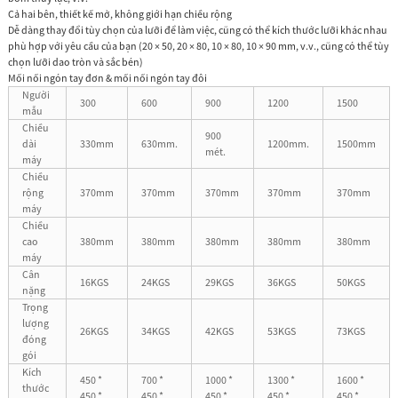
Cả hai bên, thiết kế mở, không giới hạn chiều rộng
Dễ dàng thay đổi tùy chọn của lưỡi để làm việc, cũng có thể kích thước lưỡi khác nhau
phù hợp với yêu cầu của bạn (20 × 50, 20 × 80, 10 × 80, 10 × 90 mm, v.v., cũng có thể tùy
chọn lưỡi dao tròn và sắc bén)
Mối nối ngón tay đơn & mối nối ngón tay đôi
Người
300
600
900
1200
1500
mẫu
Chiều
900
dài
330mm
630mm.
1200mm.
1500mm
mét.
máy
Chiều
rộng
370mm
370mm
370mm
370mm
370mm
máy
Chiều
cao
380mm
380mm
380mm
380mm
380mm
máy
Cân
16KGS
24KGS
29KGS
36KGS
50KGS
nặng
Trọng
lượng
26KGS
34KGS
42KGS
53KGS
73KGS
đóng
gói
Kích
450 *
700 *
1000 *
1300 *
1600 *
thước
450 *
450 *
450 *
450 *
450 *