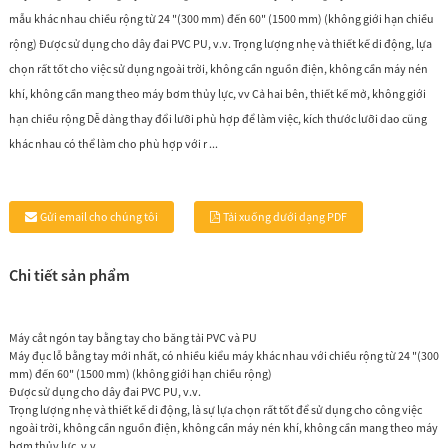
mẫu khác nhau chiều rộng từ 24 "(300 mm) đến 60" (1500 mm) (không giới hạn chiều
rộng) Được sử dụng cho dây đai PVC PU, v.v. Trọng lượng nhẹ và thiết kế di động, lựa
chọn rất tốt cho việc sử dụng ngoài trời, không cần nguồn điện, không cần máy nén
khí, không cần mang theo máy bơm thủy lực, vv Cả hai bên, thiết kế mở, không giới
hạn chiều rộng Dễ dàng thay đổi lưỡi phù hợp để làm việc, kích thước lưỡi dao cũng
khác nhau có thể làm cho phù hợp với r ...
Gửi email cho chúng tôi
Tải xuống dưới dạng PDF
Chi tiết sản phẩm
Máy cắt ngón tay bằng tay cho băng tải PVC và PU
Máy đục lỗ bằng tay mới nhất, có nhiều kiểu máy khác nhau với chiều rộng từ 24 "(300
mm) đến 60" (1500 mm) (không giới hạn chiều rộng)
Được sử dụng cho dây đai PVC PU, v.v.
Trọng lượng nhẹ và thiết kế di động, là sự lựa chọn rất tốt để sử dụng cho công việc
ngoài trời, không cần nguồn điện, không cần máy nén khí, không cần mang theo máy
bơm thủy lực, v.v.