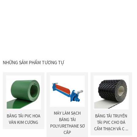
NHỮNG SẢM PHẨM TƯƠNG TỰ
MÁY LÀM SẠCH
BĂNG TẢI PVC HOA
BĂNG TẢI TRUYỀN
BĂNG TẢI
VĂN KIM CƯƠNG
TẢI PVC CHO ĐÁ
POLYURETHANE SƠ
CẨM THẠCH VÀ C ...
CẤP