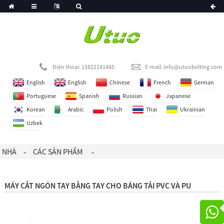
Điện thoại: 15822141485
E-mail:
info@utuobelting.com
English
English
Chinese
French
German
Portuguese
Spanish
Russian
Japanese
Korean
Arabic
Polish
Thai
Ukrainian
Uzbek
NHÀ
CÁC SẢN PHẨM
MÁY CẮT NGÓN TAY BẰNG TAY CHO BĂNG TẢI PVC VÀ PU
