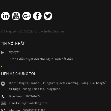
© Bản quyền - 2010-2021: Mọi quyền được bảo lưu.
TIN MỚI NHẤT
10/08/15
Hướng dẫn tuyệt đối cho người mới bắt đầu ...
LIÊN HỆ CHÚNG TÔI
Địa chỉ: Tầng 10, Tòa nhà B, Trung tâm Quốc tế YuanYang, Đường Hua Chang SỐ
40, Quận Hedong, Thiên Tân, Trung Quốc.
Điện thoại: 15822141485
E-mail:
info@utuobelting.com
Whatsapp: 008615822141485