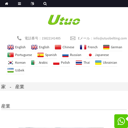
電話番号：15822141485
Eメール：
info@utuobelting.com
English
English
Chinese
French
German
Portuguese
Spanish
Russian
Japanese
Korean
Arabic
Polish
Thai
Ukrainian
Uzbek
家
産業
産業
