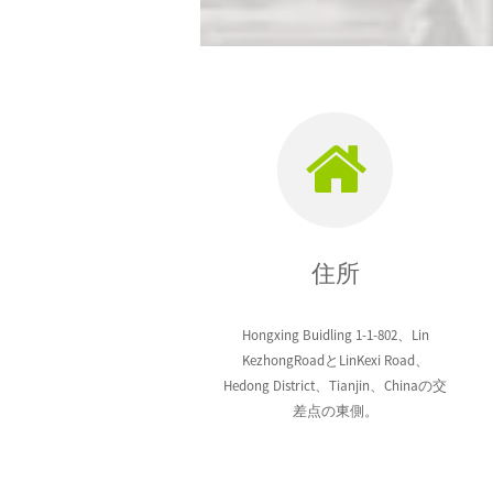
住所
Hongxing Buidling 1-1-802、Lin
KezhongRoadとLinKexi Road、
Hedong District、Tianjin、Chinaの交
差点の東側。