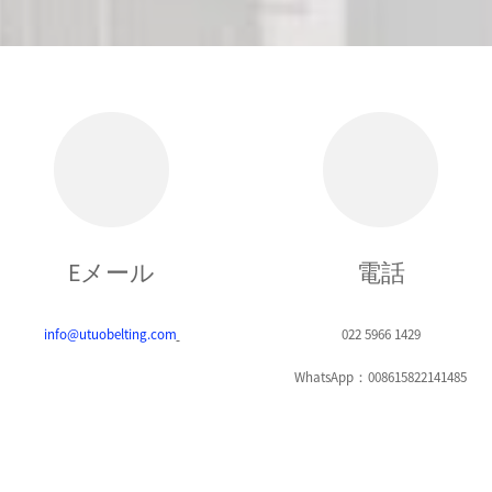
Eメール
電話
info@utuobelting.com
022 5966 1429
WhatsApp：008615822141485