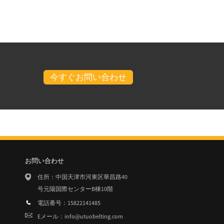
今すぐお問い合わせ
お問い合わせ
8/15
住所：中国天津市河東区華昌路40
ための絶対初心者ガイド...
号元陽国際センターB棟10階
電話番号：15822141485
Eメール：
info@utuobelting.com