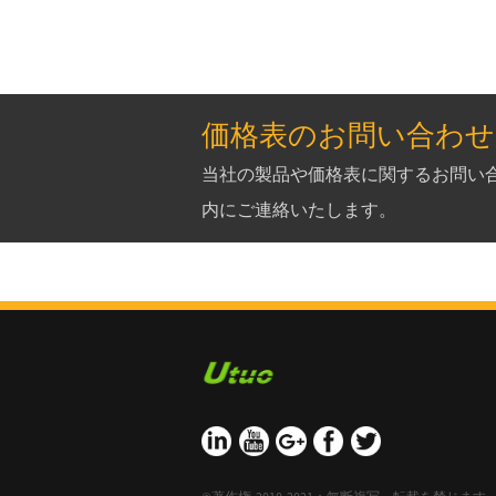
スプライスプレス
PUタイミングベルト
AT10
価格表のお問い合わせ
PVCおよびPU用の手動
フィンガーパンチャ
当社の製品や価格表に関するお問い合
ー切断機...
内にご連絡いたします。
PUコンベヤーベルト
ドットパターンPVCコ
ンベヤーベルト
バッフル付きPUコン
ベヤーベルト
10/08/15
行くための絶対初心者
工業用ポリ塩化ビニ
ールのこぎり歯大理
石コンベヤーベルト