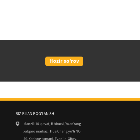
Hozir so'rov
BIZ BILAN BOG'LANISH
8/15
Manzil: 10-qavat, B binosi, YuanYang
gi boshlanuvchilar uchun mutlaq
xalqaro markazi, Hua Chang yo'li NO
lanma...
40, Xedong tumani, Tyanjin, Xitoy.