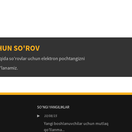
HUN SO'ROV
aqida so'rovlar uchun elektron pochtangizni
g'lanamiz.
SO'NGI YANGILIKLAR
10/08/15
10/0
ar uchun mutlaq
Yangi boshlanuvchilar uchun mutlaq
Yan
qo'llanma...
qo'l