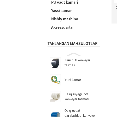
PU vaqt kamari
Yassi kamar
Nisbiy mashina
Aksessuarlar
TANLANGAN MAHSULOTLAR
Kauchuk konveyer
tasmasi
Yassi kamar
Baliq suyagi PVX
konveyer tasmasi
Oziq-ovqat
darajasidagi konveyer