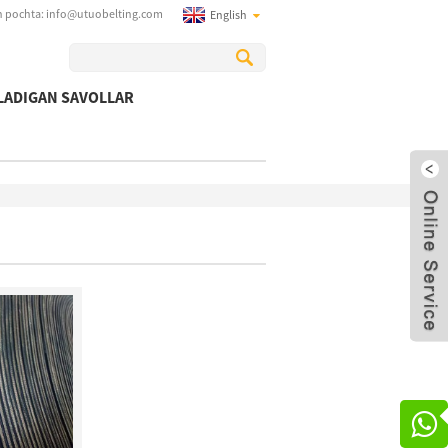
n pochta:
info@utuobelting.com
English
LADIGAN SAVOLLAR
