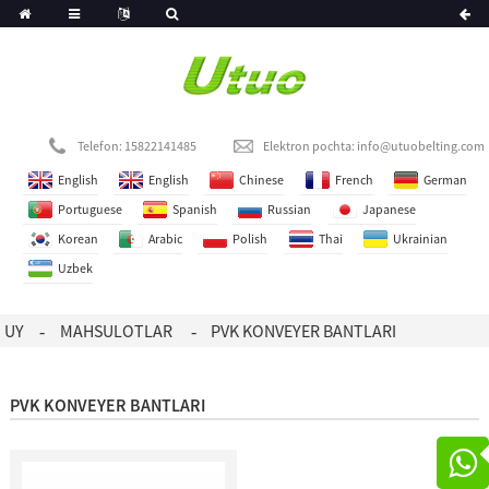
Telefon: 15822141485
Elektron pochta:
info@utuobelting.com
English
English
Chinese
French
German
Portuguese
Spanish
Russian
Japanese
Korean
Arabic
Polish
Thai
Ukrainian
Uzbek
UY
MAHSULOTLAR
PVK KONVEYER BANTLARI
PVK KONVEYER BANTLARI
