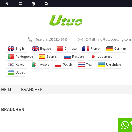
Telefon: 15822141485
E-Mail:
info@utuobelting.com
English
English
Chinese
French
German
Portuguese
Spanish
Russian
Japanese
Korean
Arabic
Polish
Thai
Ukrainian
Uzbek
HEIM
BRANCHEN
BRANCHEN
