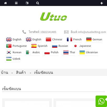
โทรศัพท์: 15822141485
อีเมล์:
info@utuobelting.com
English
English
Chinese
French
German
Portuguese
Spanish
Russian
Japanese
Korean
Arabic
Polish
Thai
Ukrainian
Uzbek
บ้าน
สินค้า
เข็มขัดแบน
เข็มขัดแบน
