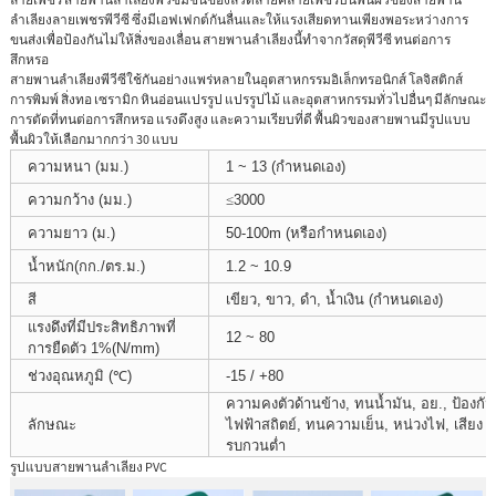
ลำเลียงลายเพชรพีวีซี ซึ่งมีเอฟเฟกต์กันลื่นและให้แรงเสียดทานเพียงพอระหว่างการ
ขนส่งเพื่อป้องกันไม่ให้สิ่งของเลื่อน สายพานลำเลียงนี้ทำจากวัสดุพีวีซี ทนต่อการ
สึกหรอ
สายพานลำเลียงพีวีซีใช้กันอย่างแพร่หลายในอุตสาหกรรมอิเล็กทรอนิกส์ โลจิสติกส์
การพิมพ์ สิ่งทอ เซรามิก หินอ่อนแปรรูป แปรรูปไม้ และอุตสาหกรรมทั่วไปอื่นๆ มีลักษณะ
การตัดที่ทนต่อการสึกหรอ แรงดึงสูง และความเรียบที่ดี พื้นผิวของสายพานมีรูปแบบ
พื้นผิวให้เลือกมากกว่า 30 แบบ
ความหนา (มม.)
1 ~ 13 (กำหนดเอง)
ความกว้าง (มม.)
≤
3000
ความยาว (ม.)
50-100m (หรือกำหนดเอง)
น้ำหนัก(กก./ตร.ม.)
1.2 ~ 10.9
สี
เขียว, ขาว, ดำ, น้ำเงิน (กำหนดเอง)
แรงดึงที่มีประสิทธิภาพที่
12 ~ 80
การยืดตัว 1%(N/mm)
ช่วงอุณหภูมิ (℃)
-15 / +80
ความคงตัวด้านข้าง, ทนน้ำมัน, อย., ป้องกัน
ลักษณะ
ไฟฟ้าสถิตย์, ทนความเย็น, หน่วงไฟ, เสียง
รบกวนต่ำ
รูปแบบสายพานลำเลียง PVC