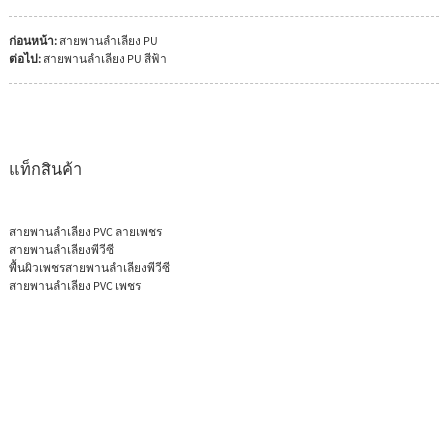
ก่อนหน้า:
สายพานลำเลียง PU
ต่อไป:
สายพานลำเลียง PU สีฟ้า
แท็กสินค้า
สายพานลำเลียง PVC ลายเพชร
สายพานลำเลียงพีวีซี
พื้นผิวเพชรสายพานลำเลียงพีวีซี
สายพานลำเลียง PVC เพชร