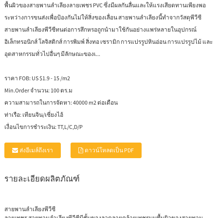
พื้นผิวของสายพานลำเลียงลายเพชร PVC ซึ่งมีผลกันลื่นและให้แรงเสียดทานเพียงพอ
ระหว่างการขนส่งเพื่อป้องกันไม่ให้สิ่งของเลื่อน สายพานลำเลียงนี้ทำจากวัสดุพีวีซี
สายพานลำเลียงพีวีซีทนต่อการสึกหรอถูกนำมาใช้กันอย่างแพร่หลายในอุปกรณ์
อิเล็กทรอนิกส์ โลจิสติกส์ การพิมพ์ สิ่งทอ เซรามิก การแปรรูปหินอ่อน การแปรรูปไม้ และ
อุตสาหกรรมทั่วไปอื่นๆ มีลักษณะของเ...
ราคา FOB:
US $1.9 - 15 /m2
Min.Order จำนวน:
100 ตร.ม
ความสามารถในการจัดหา:
40000 m2 ต่อเดือน
ท่าเรือ:
เทียนจิน/เซี่ยงไฮ้
เงื่อนไขการชำระเงิน:
TT,L/C,D/P
ส่งอีเมล์ถึงเรา
ดาวน์โหลดเป็น PDF
รายละเอียดผลิตภัณฑ์
สายพานลำเลียงพีวีซี
ลายเพชร
สายพานลำเลียงพีวีซี
มีชั้นของลวดลายคล้ายเพชรบนพื้นผิวของสายพาน