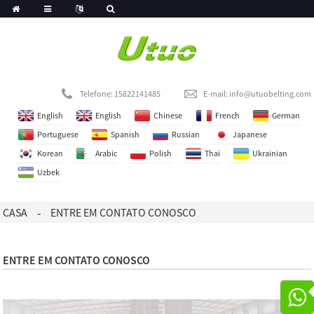
Telefone: 15822141485
E-mail:
info@utuobelting.com
English
English
Chinese
French
German
Portuguese
Spanish
Russian
Japanese
Korean
Arabic
Polish
Thai
Ukrainian
Uzbek
CASA
ENTRE EM CONTATO CONOSCO
ENTRE EM CONTATO CONOSCO
