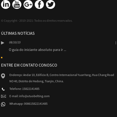
© Copyright - 2010-2021: Todos os direitos reservados.
ÚLTIMAS NOTÍCIAS
08/10/15
O guia do iniciante absoluto para ir ...
ENTRE EM CONTATO CONOSCO
Endereço: Andar 10, Edifício B, Centro Internacional YuanYang, Hua Chang Road
NO 40, Distrito de Hedong, Tianjin, China.
Telefone: 15822141485
E-mail:
info@utuobelting.com
Whatsapp: 008615822141485