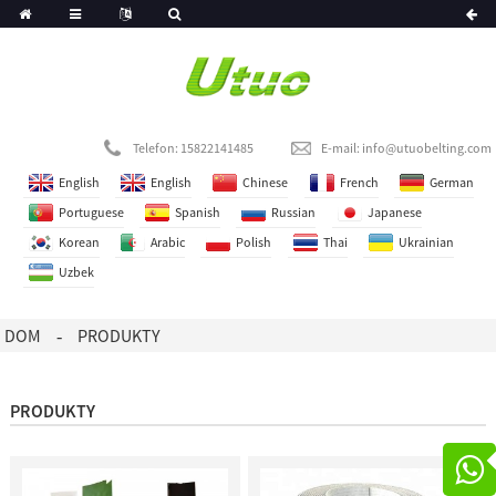
Telefon: 15822141485
E-mail:
info@utuobelting.com
English
English
Chinese
French
German
Portuguese
Spanish
Russian
Japanese
Korean
Arabic
Polish
Thai
Ukrainian
Uzbek
DOM
PRODUKTY
PRODUKTY
