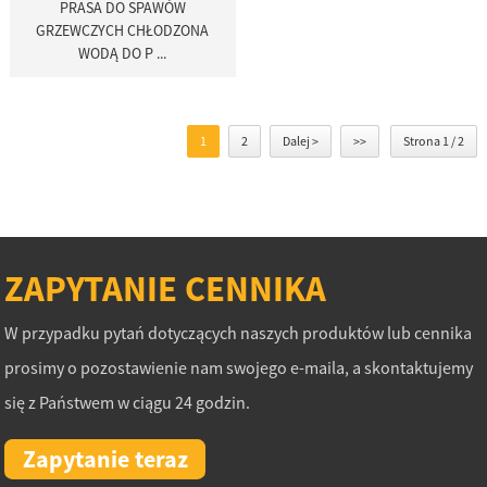
PRASA DO SPAWÓW
GRZEWCZYCH CHŁODZONA
WODĄ DO P ...
1
2
Dalej >
>>
Strona 1 / 2
ZAPYTANIE CENNIKA
W przypadku pytań dotyczących naszych produktów lub cennika
prosimy o pozostawienie nam swojego e-maila, a skontaktujemy
się z Państwem w ciągu 24 godzin.
Zapytanie teraz