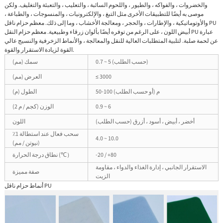
والخضروات ، والفواكه ، والطيور ، واللحوم السائبة ، والتعليب ، والتعبئة والتغليف. ولكن
موصى به أيضًا للتطبيقات الأخرى مثل التبغ ، والإلكترونيات ، والمنسوجات ، والطباعة ،
والأوتوماتيكية ، والإطارات ، والحجر ، ومعالجة الأخشاب ، وما إلى ذلك. معظم حزام ناقل PU
أبيض اللون ، على الرغم من توفره أيضًا بألوان زرقاء وطبيعية. معظم حزام النقل PU عبارة
عن لحمة صلبة. لتلبية المتطلبات العالية للنقل والمعالجة ، والأنماط الزخرفية والنسيج عالي
القوة لزيادة الاستقرار والقوة.
0.7 ~ 5 (حسب الطلب)
سمك (مم)
≤ 3000
العرض (مم)
50-100 م (أو حسب الطلب)
الطول (م)
0.9 ~ 6
الوزن (كجم / م 2)
أخضر ، أبيض ، أسود ، أزرق (حسب الطلب)
اللون
سحب فعال عند استطالة 1٪
4.0 ~ 10.0
(نيوتن / مم)
-20 / +80
نطاق درجة الحرارة (℃）
الاستقرار الجانبي ، إدارة الغذاء والدواء ، مقاومة
صفة مميزة
الزيت
أنماط حزام ناقل PU