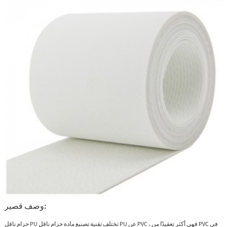
وصف قصير:
حزام ناقل PU تختلف تقنية تصنيع مادة حزام ناقل PU عن PVC ، فهي أكثر تعقيدًا من PVC في