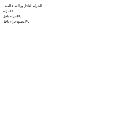
الحزام الناقل بو الغذاء الصف
حزام PU
حزام ناقل PU
مصنع حزام ناقل PU