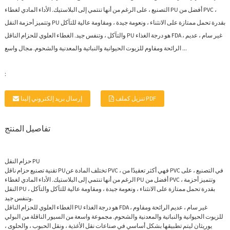
التصنيع ، على الرغم من أنها تنتمي إلى البلاستيك. الأداء المادي لغطاء PU أفضل من PVC ،
وتتميز أحزمة النقل PU بقدرة تحمل ممتازة على الانثناء ، ونعومة جيدة ، ومقاومة عالية للتآكل
والتآكل ، وتنفس جيد. الغطاء العلوي للحزام الناقل PU هو درجة الغذاء FDA ، غير سام ، عديم
الرائحة ومقاوم للزيوت الحيوانية والنباتية والمعدنية والشحوم. مجال واسع ...
:
تنزيل كملف PDF
إرسال بريد إلكتروني إلينا
تفاصيل المنتج
حزام النقل PU
تختلف المادة عن PVC ، فهي أكثر تعقيدًا من PVC في التصنيع ، على
حزام ناقل PU
تقنية تصنيع
الرغم من أنها تنتمي إلى البلاستيك. الأداء المادي لغطاء PU أفضل من PVC ، وتتميز أحزمة
النقل PU بقدرة تحمل ممتازة على الانثناء ، ونعومة جيدة ، ومقاومة عالية للتآكل والتآكل ،
وتنفس جيد.
الغطاء العلوي للحزام الناقل PU هو درجة الغذاء FDA ، غير سام ، عديم الرائحة ومقاوم
للزيوت الحيوانية والنباتية والمعدنية والشحوم. مجموعة واسعة من السيور الناقلة من البولي
يوريثان ليتم تطبيقها بشكل أساسي في صناعات نقل الأغذية ، ونقل الحبوب ، والحلوى ،